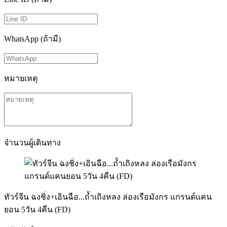
WhatsApp (ถ้ามี)
หมายเหตุ
จำนวนผู้เดินทาง
ทัวร์จีน ฉงชิ่ง+เอินฉือ...ถ้ำเถิงหลง ล่องเรือมังกร แกรนด์แคน
ยอน 5วัน 4คืน (FD)