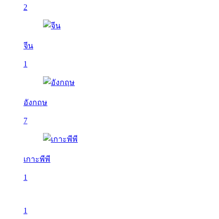
2
จีน
1
อังกฤษ
7
เกาะพีพี
1
1