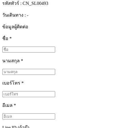
รหัสทัวร์ :
CN_SL00493
วันเดินทาง : -
ข้อมูลผู้ติดต่อ
ชื่อ
*
นามสกุล
*
เบอร์โทร
*
อีเมล
*
Line ID (ถ้ามี)