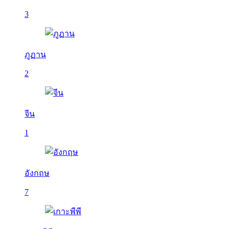
3
ภูฏาน
2
จีน
1
อังกฤษ
7