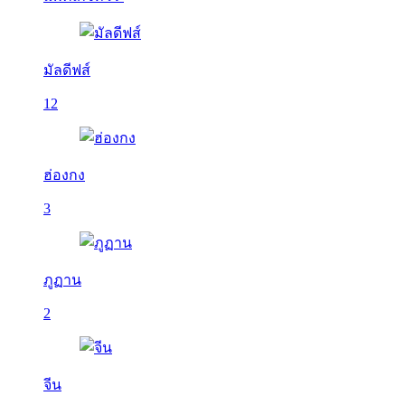
มัลดีฟส์
12
ฮ่องกง
3
ภูฏาน
2
จีน