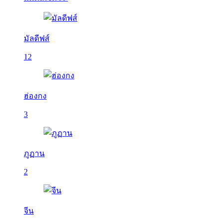
มัลดีฟส์
12
ฮ่องกง
3
ภูฏาน
2
จีน