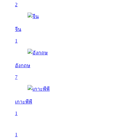
2
จีน
1
อังกฤษ
7
เกาะพีพี
1
1