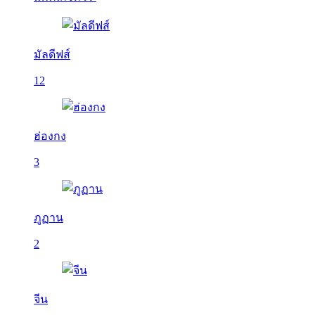
มัลดีฟส์
12
ฮ่องกง
3
ภูฏาน
2
จีน