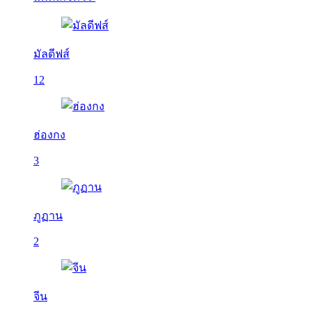
มัลดีฟส์
12
ฮ่องกง
3
ภูฏาน
2
จีน