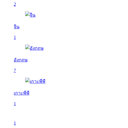
2
จีน
1
อังกฤษ
7
เกาะพีพี
1
1