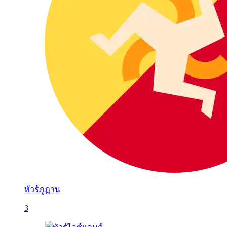
ทัวร์ภูฏาน
3