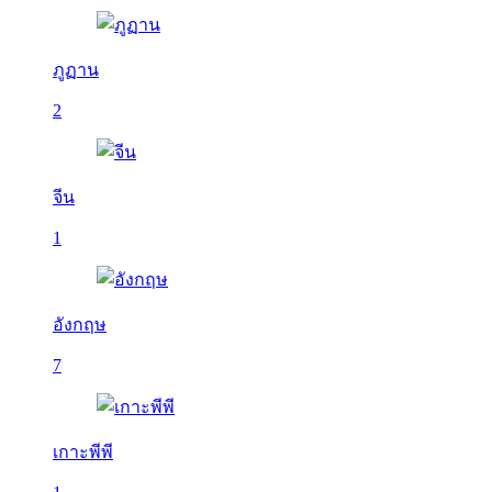
ภูฏาน
2
จีน
1
อังกฤษ
7
เกาะพีพี