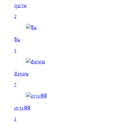
ภูฏาน
2
จีน
1
อังกฤษ
7
เกาะพีพี
1